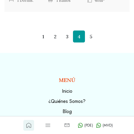
1 Dorms.
1 Baños
40m
1
2
3
4
5
MENÚ
Inicio
¿Quiénes Somos?
Blog
Contacto
(PDE)
(MVD)