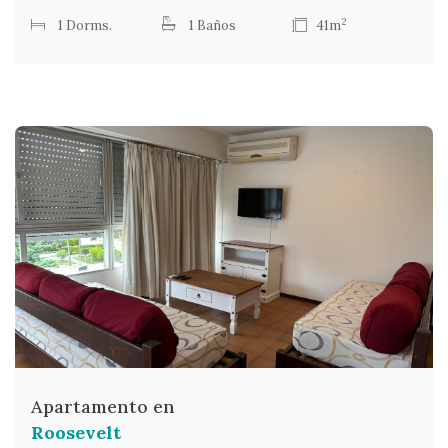
2
1 Dorms.
1 Baños
41m
Apartamento en
Roosevelt