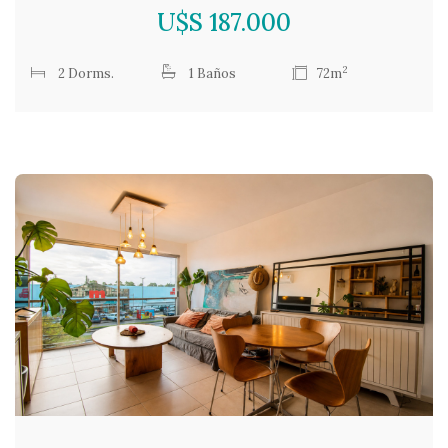
U$S 187.000
2
2 Dorms.
1 Baños
72m