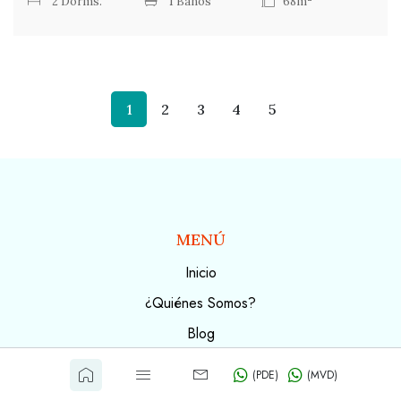
2 Dorms.
1 Baños
68m
1
2
3
4
5
MENÚ
Inicio
¿Quiénes Somos?
Blog
Contacto
(PDE)
(MVD)