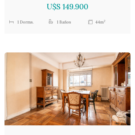
U$S 149.900
2
1 Dorms.
1 Baños
44m