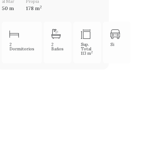
al Mar
Propia
2
50 m
178 m
2
2
Sup.
Si
Dormitorios
Baños
Total
2
113 m