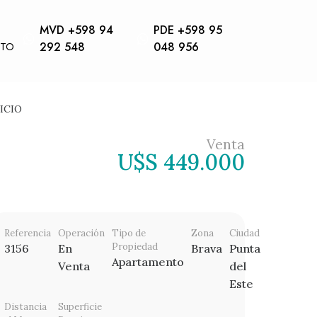
MVD +598 94
PDE +598 95
CTO
292 548
048 956
ICIO
Venta
U$S 449.000
Referencia
Operación
Tipo de
Zona
Ciudad
Propiedad
3156
En
Brava
Punta
Apartamento
Venta
del
Este
Distancia
Superficie