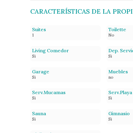
CARACTERÍSTICAS DE LA PROP
Suites
Toilette
1
No
Living Comedor
Dep. Servi
Si
Si
Garage
Muebles
Si
no
Serv.Mucamas
Serv.Playa
Si
Si
Sauna
Gimnasio
Si
Si