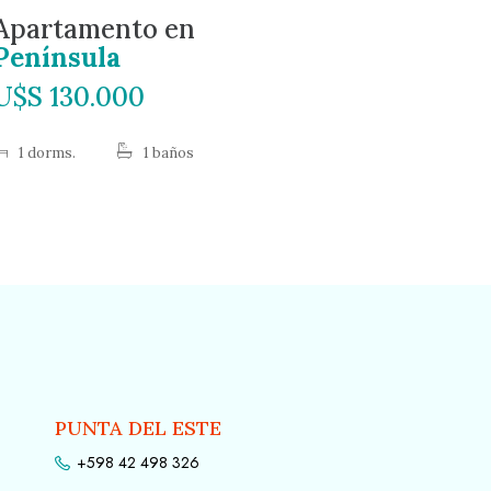
Apartamento en
Apart
Península
Tres 
U$S 130.000
U$S 1
1 dorms.
1 baños
1 dorms
PUNTA DEL ESTE
+598 42 498 326