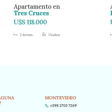
Apartamento en
Tres Cruces
U$S 118.000
2 dorms.
1 baños
LGUNA
MONTEVIDEO
?
+598 2705 7269