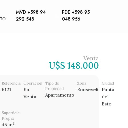
MVD +598 94
PDE +598 95
CTO
292 548
048 956
Venta
U$S 148.000
Referencia
Operación
Tipo de
Zona
Ciudad
Propiedad
6121
En
Roosevelt
Punta
Apartamento
Venta
del
Este
Superficie
Propia
2
45 m