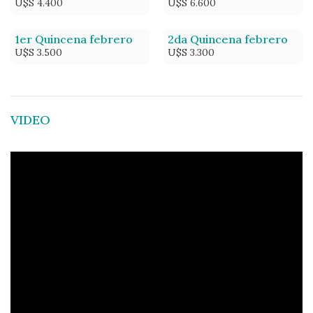
U$S 4.400
U$S 6.600
1er Quincena febrero
2da Quincena febrero
U$S 3.500
U$S 3.300
VIDEO