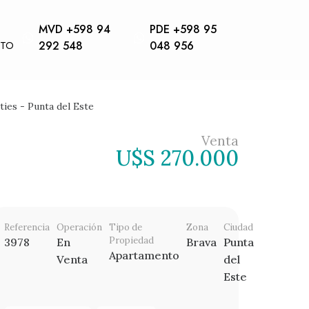
MVD +598 94
PDE +598 95
CTO
292 548
048 956
ies - Punta del Este
Venta
U$S 270.000
Referencia
Operación
Tipo de
Zona
Ciudad
Propiedad
3978
En
Brava
Punta
Apartamento
Venta
del
Este