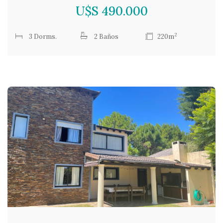
U$S 490.000
2
3 Dorms.
2 Baños
220m