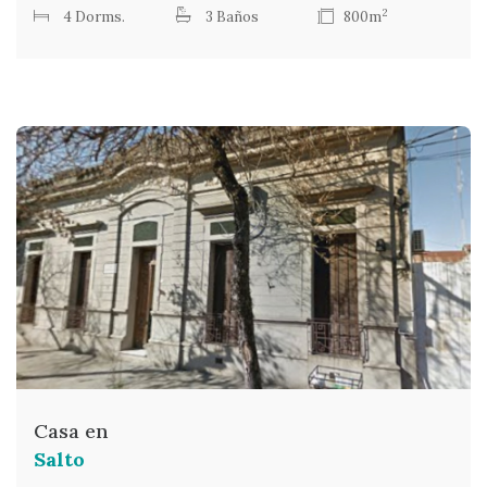
2
4 Dorms.
3 Baños
800m
Casa en
Salto